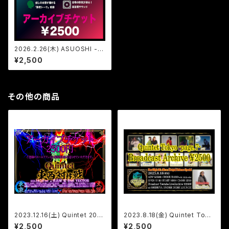
2026.2.26(木) ASUOSHI -明
日誰かの推しになる- Episod
¥2,500
e.1 アーカイブチケット
その他の商品
2023.12.16(土) Quintet 202
2023.8.18(金) Quintet Toky
3 Final -東西対抗戦-アーカイ
o -Page.7- アーカイブチケッ
¥2,500
¥2,500