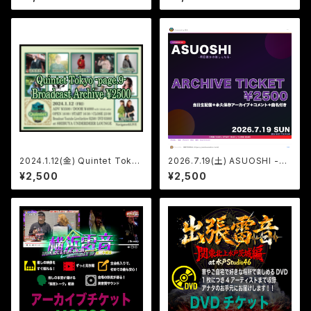
ブチケット
ト
2024.1.12(金) Quintet Toky
2026.7.19(土) ASUOSHI -明
o -Page.9- アーカイブチケッ
日誰かの推しになる- Episod
¥2,500
¥2,500
ト
e.2 アーカイブチケット