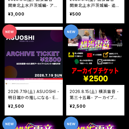
関東北上水戸茨城編- アー
関東北上水戸茨城編- 追加
カイブ/DVD チケット
チケット
¥3,000
¥500
2026.7.19(土) ASUOSHI -
2026.8.15(土) 横浜雷音 -
明日誰かの推しになる- Epi
第三十五幕- アーカイブチ
sode.2 アーカイブチケット
ケット
¥2,500
¥2,500